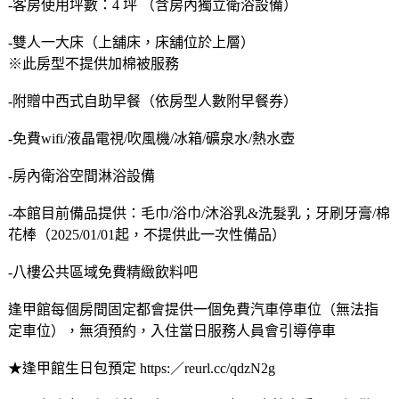
-客房使用坪數：4 坪 （含房內獨立衛浴設備）
-雙人一大床（上舖床，床舖位於上層）
※此房型不提供加棉被服務
-附贈中西式自助早餐（依房型人數附早餐券）
-免費wifi/液晶電視/吹風機/冰箱/礦泉水/熱水壺
-房內衛浴空間淋浴設備
-本館目前備品提供：毛巾/浴巾/沐浴乳&洗髮乳；牙刷牙膏/棉
花棒（2025/01/01起，不提供此一次性備品）
-八樓公共區域免費精緻飲料吧
逢甲館每個房間固定都會提供一個免費汽車停車位（無法指
定車位），無須預約，入住當日服務人員會引導停車
★逢甲館生日包預定 https:／reurl.cc/qdzN2g