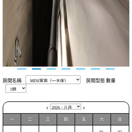
房間名稱
房間型態
數量
一
二
三
四
五
六
日
01
02