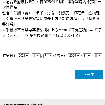
※配合政府環保政策，自2025/01/01起，本館客房內不提供一
次性備品
包含：牙刷（膏）、梳子、浴帽、刮鬍刀、棉花棒、紙拖鞋
※桌機版不含早專案請點閱最上方『訂房選項』→『特惠套
裝訂房』
※手機版不含早專案請點閱右上方Menu『訂房選項』→『特
惠套裝訂房』或 左方搜尋欄位『特惠套裝訂房』
住宿日期
/
/
退房日期
/
/