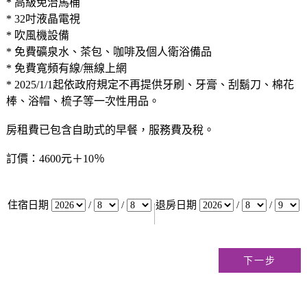
* 高級免治馬桶
* 32吋液晶電視
* 吹風機設備
* 免費礦泉水、茶包、咖啡及個人衛浴備品
* 免費寬頻有線/無線上網
* 2025/1/1起依政府規定不再提供牙刷、牙膏、刮鬍刀、棉花
棒、浴帽、梳子等一次性用品。
房租費已包含自助式的早餐，服務費及稅。
訂價：4600元＋10％
住宿日期
/
/
退房日期
/
/