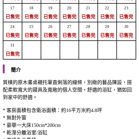
17
18
19
20
21
22
23
已售完
已售完
已售完
已售完
已售完
已售完
已售完
24
25
26
27
28
29
30
已售完
已售完
已售完
已售完
已售完
已售完
已售完
31
已售完
簡介
質樸的原木書桌襯托筆直俐落的線條，別緻的藝品陳設，搭
配柔軟寬大的寢具及寬敞的個人空間，舒適的浴缸，猶如回
到家中的舒適。
* 客房面積包含衛浴面積：約16平方米約4.8坪
* 無對外窗
* 豪華一大床150cm*200cm
* 乾溼分離浴室/浴缸