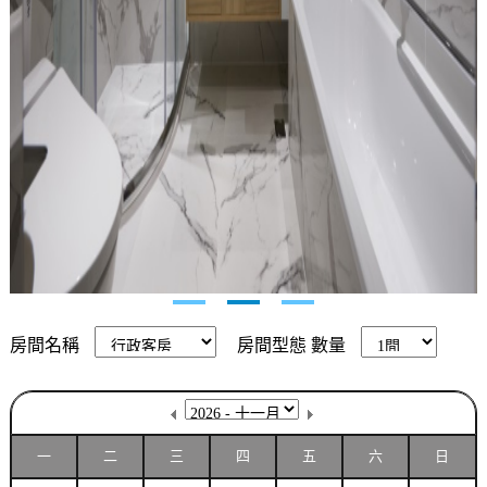
房間名稱
房間型態
數量
一
二
三
四
五
六
日