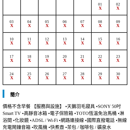
01
02
X
X
03
04
05
06
07
08
09
X
X
X
X
X
X
X
10
11
12
13
14
15
16
X
X
X
X
X
X
X
17
18
19
20
21
22
23
X
X
X
X
X
X
X
24
25
26
27
28
29
30
X
X
X
X
X
X
X
簡介
價格不含早餐 【服務與設施】 •天鵝羽毛寢具 •SONY 50吋
Smart TV •高靜音冰箱 •電子保險箱 •TOTO恆溫免治馬桶 •淋
浴間 •化妝鏡 •ADSL / Wi-Fi •網路連接線 •國際直撥電話 •無線
充電鬧鐘音箱 •吹風機 •快煮壺 •茶包 / 咖啡包 / 礦泉水