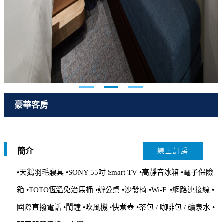
豪華客房
簡介
線上訂房
•天鵝羽毛寢具 •SONY 55吋 Smart TV •高靜音冰箱 •電子保險
箱 •TOTO恆溫免治馬桶 •辦公桌 •沙發椅 •Wi-Fi •網路連接線 •
國際直撥電話 •鬧鐘 •吹風機 •快煮壺 •茶包 / 咖啡包 / 礦泉水 •