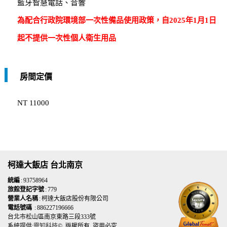
藍牙智慧電話、音響
為配合行政院環境部一次性備品使用政策，自2025年1月1日
起不提供一次性個人衛生用品
房間定價
NT 11000
柯達大飯店 台北南京
統編
: 93758964
旅館登記字號
: 779
營業人名稱
: 柯達大飯店股份有限公司
電話號碼
: 886227196666
台北市松山區南京東路三段333號
系統提供:
靈知科技
© 版權所有 盜用必究