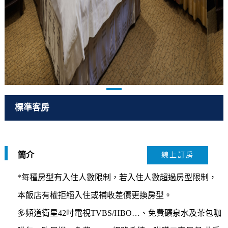
標準客房
簡介
線上訂房
*每種房型有入住人數限制，若入住人數超過房型限制，
本飯店有權拒絕入住或補收差價更換房型。
多頻道衛星42吋電視TVBS/HBO…、免費礦泉水及茶包咖