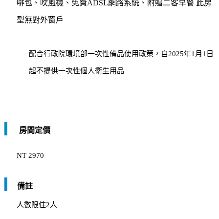
啡包、吹風機、免費ADSL網路系統、附贈二客早餐 此房
型無對外窗戶
配合行政院環境部一次性備品使用政策，自2025年1月1日
起不提供一次性個人衛生用品
房間定價
NT 2970
備註
人數限住2人