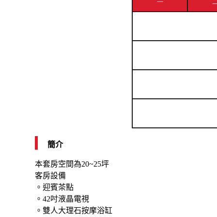
一
簡介
本套房空間為20~25坪
客房設備
。迎賓茶點
。42吋液晶電視
。雙人大理石按摩浴缸