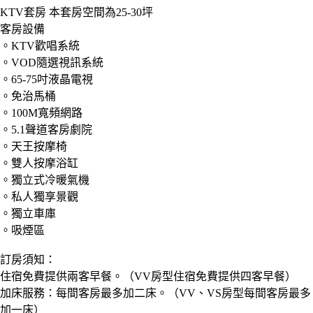
KTV套房 本套房空間為25-30坪
客房設備
。KTV歡唱系統
。VOD隨選視訊系統
。65-75吋液晶電視
。免治馬桶
。100M寬頻網路
。5.1聲道客房劇院
。天王按摩椅
。雙人按摩浴缸
。獨立式冷暖氣機
。私人獨享景觀
。獨立車庫
。吸煙區
訂房須知：
住宿免費提供兩客早餐。（VV房型住宿免費提供四客早餐）
加床服務：每間客房最多加二床。（VV、VS房型每間客房最多
加一床）