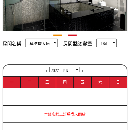
房間名稱
房間型態
數量
一
二
三
四
五
六
日
本飯店線上訂房尚未開放