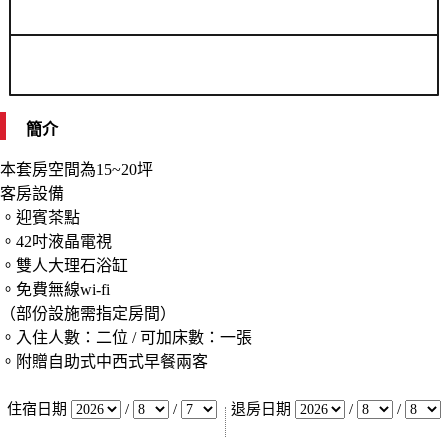
簡介
本套房空間為15~20坪
客房設備
。迎賓茶點
。42吋液晶電視
。雙人大理石浴缸
。免費無線wi-fi
（部份設施需指定房間）
。入住人數：二位 / 可加床數：一張
。附贈自助式中西式早餐兩客
住宿日期
/
/
退房日期
/
/