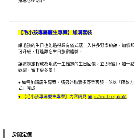
攝場地租借費。
【毛小孩專屬慶生專案】加購套裝
讓毛孩的生日也能過得超有儀式感！入住多野樂旅館，加價即
可升級，打造難忘生日旅宿體驗。
讓這趟旅程成為毛孩一生難忘的生日回憶，立即預訂，加一點
歡樂，留下更多愛！
● 如需加購慶生專案，請另外聯繫多野樂客服，並以「匯款方
式」完成
● 【毛小孩專屬慶生專案】內容請見
https://reurl.cc/jrdroM
房間定價