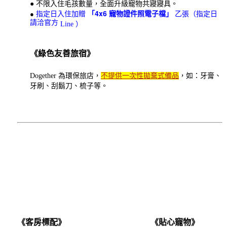
● 不限入住毛孩數量，全面升級寵物共寢寢具。
「4x6
●
指定日入住加贈
寵物證件照電子檔」
乙張（指定日
請洽官方
Line
）
《綠色友善旅宿》
Dogether 為環保旅店，
不提供一次性拋棄式備品
，如：牙膏、
牙刷、刮鬍刀、梳子等。
《客房標配》
《貼心寵物》