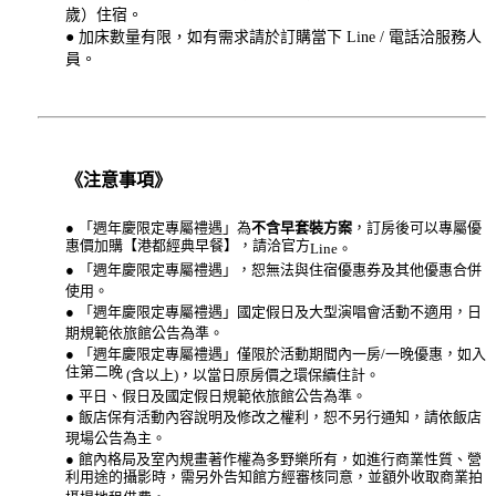
歲）住宿。
● 加床數量有限，如有需求請於訂購當下 Line / 電話洽服務人
員。
《注意事項》
● 「週年慶限定專屬禮遇」為
不含早套裝方案
，訂房後可以專屬優
惠價加購【港都經典早餐】，請洽官方
Line
。
● 「週年慶限定專屬禮遇」，恕無法與住宿優惠券及其他優惠合併
使用。
● 「週年慶限定專屬禮遇」國定假日及大型演唱會活動不適用，日
期規範依旅館公告為準。
● 「週年慶限定專屬禮遇」僅限於活動期間內一房
/
一晚優惠，如入
住第二晚
(
含以上
)
，以當日原房價之環保續住計。
● 平日、假日及國定假日規範依旅館公告為準。
● 飯店保有活動內容說明及修改之權利，恕不另行通知，請依飯店
現場公告為主。
●
館內格局及室內規畫著作權為多野樂所有，如進行商業性質、營
利⽤途的攝影時，需另外告知館方經審核同意，並額外收取商業拍