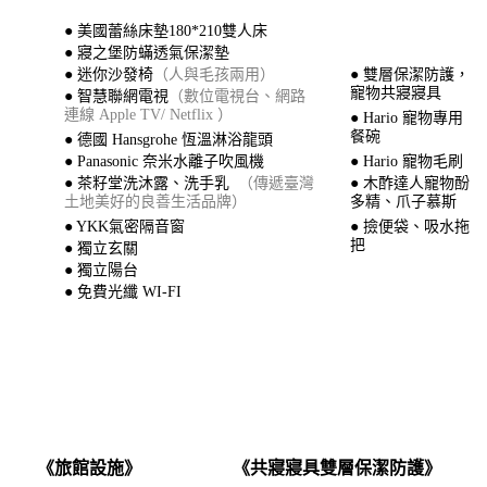
● 美國蕾絲床墊180*210雙人床
● 寢之堡防蟎透氣保潔墊
● 迷你沙發椅
（人與毛孩兩用）
● 雙層保潔防護，
寵物共寢寢具
● 智慧聯網電視
（數位電視台、網路
連線 Apple TV/ Netflix ）
● Hario 寵物專用
餐碗
● 德國 Hansgrohe 恆溫淋浴龍頭
● Panasonic 奈米水離子吹風機
● Hario 寵物毛刷
● 茶籽堂洗沐露、洗手乳
（傳遞臺灣
● 木酢達人寵物酚
土地美好的良善生活品牌）
多精、爪子慕斯
● YKK氣密隔音窗
● 撿便袋、吸水拖
把
● 獨立玄關
● 獨立陽台
● 免費光纖 WI-FI
《共寢寢具雙層保潔防護》
《旅館設施》