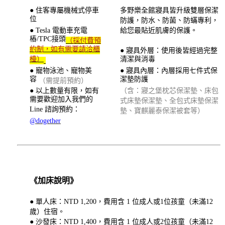
● 住客專屬機械式停車
多野樂全館寢具皆升級雙層保潔
位
防護，防水、防菌、防蟎專利，
● Tesla 電動車充電
給您最貼近肌膚的保護。
樁/TPC接頭
（採付費預
約制，如有需要請洽櫃
● 寢具外層：使用後皆經過完整
檯）
清潔與消毒
● 寵物泳池、寵物美
● 寢具內層：內層採用七件式保
容
潔墊防護
（需提前預約）
● 以上數量有限，如有
（含：寢之堡枕芯保潔墊、床包
需要歡迎加入我們的
式床墊保潔墊、全包式床墊保潔
Line 諮詢預約：
墊、寶麒麗泰保潔被套等）
@dogether
《加床說明》
● 單人床：NTD 1,200，費用含 1 位成人或1位孩童（未滿12
歲）住宿。
● 沙發床：NTD 1,400，費用含 1 位成人或2位孩童（未滿12