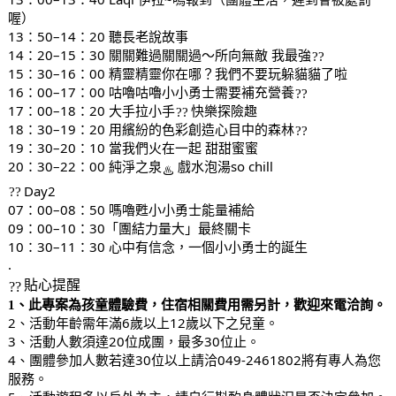
喔）
13：50–14：20 聽長老說故事
14：20–15：30 關關難過關關過～所向無敵 我最強
15：30–16：00 精靈精靈你在哪？我們不要玩躲貓貓了啦
16：00–17：00 咕嚕咕嚕小小勇士需要補充營養
17：00–18：20 大手拉小手
快樂探險趣
18：30–19：20 用繽紛的色彩創造心目中的森林
19：30–20：10 當我們火在一起 甜甜蜜蜜
20：30–22：00 純淨之泉
戲水泡湯so chill
Day2
07：00–08：50 嗎嚕甦小小勇士能量補給
09：00–10：30「團結力量大」最終關卡
10：30–11：30 心中有信念，一個小小勇士的誕生
.
貼心提醒
1、此專案為孩童體驗費，住宿相關費用需另計，歡迎來電洽詢。
2、活動年齡需年滿6歲以上12歲以下之兒童。
3、活動人數須達20位成團，最多30位止。
4、團體參加人數若達30位以上請洽049-2461802將有專人為您
服務。