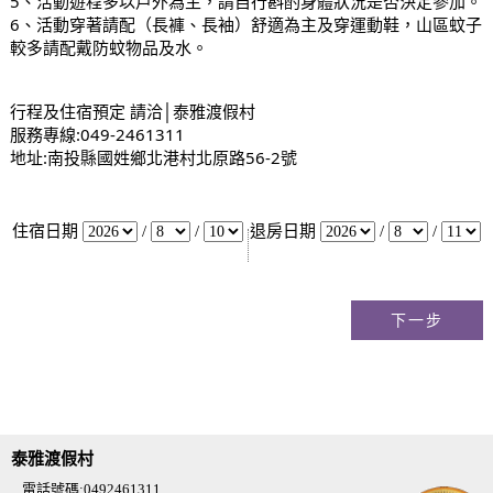
5、活動遊程多以戶外為主，請自行斟酌身體狀況是否決定參加。
6、活動穿著請配（長褲、長袖）舒適為主及穿運動鞋，山區蚊子
較多請配戴防蚊物品及水。
行程及住宿預定 請洽│泰雅渡假村
服務專線:049-2461311
地址:南投縣國姓鄉北港村北原路56-2號
住宿日期
/
/
退房日期
/
/
泰雅渡假村
電話號碼:0492461311