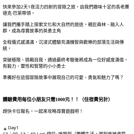
快來參加2天1夜活力四射的冒險之旅，由我們趣味十足的長老賽
德克·巴萊帶領，
讓我們攜手踏上探索文化和大自然的旅途，親近森林、融入人
群，成為尋寶故事的英勇主角
全程儀式感滿滿，沉浸式體驗充滿機智與歡樂的部落生活與傳
統，
突破極限、挑戰自我，通過最終考驗後將成為一位好感度滿值，
有毅力、靈性和智慧的小小勇士
準備好在這個冒險故事中展現自己的可愛、勇氣和魅力了嗎？
體驗費用每位小朋友只需1000元！！（住宿費另計）
趕快卡位報名，一起來攻略尋寶遊戲吧！
Day1
13：00–13：40 Laqi 伊拉~嗚報到（團體生活，遲到會被處罰