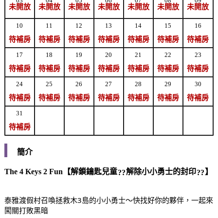
03
04
05
06
07
08
09
未開放
未開放
未開放
未開放
未開放
未開放
未開放
10
11
12
13
14
15
16
待補房
待補房
待補房
待補房
待補房
待補房
待補房
17
18
19
20
21
22
23
待補房
待補房
待補房
待補房
待補房
待補房
待補房
24
25
26
27
28
29
30
待補房
待補房
待補房
待補房
待補房
待補房
待補房
31
待補房
簡介
The 4 Keys 2 Fun【解鎖鑰匙兒童
解除小小勇士的封印
】
泰雅渡假村召喚拯救木3島的小小勇士～快找好你的夥伴，一起來
闖關打敗黑暗