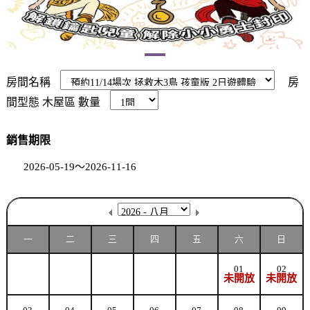
房間名稱
房
間型態
木屋區
數量
銷售期限
2026-05-19～2026-11-16
一
二
三
四
五
六
日
01
02
未開放
未開放