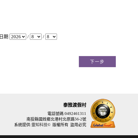
日期
/
/
泰雅渡假村
電話號碼:0492461311
南投縣國姓鄉北港村北原路56-2號
系統提供:
靈知科技
© 版權所有 盜用必究