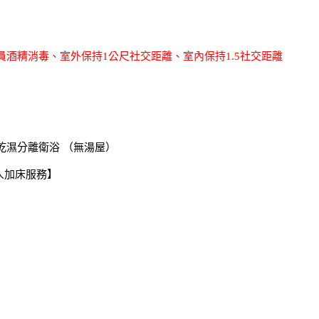
酒精消毒、室外保持1公尺社交距離、室內保持1.5社交距離
乾濕分離衛浴 （無湯屋）
人加床服務】