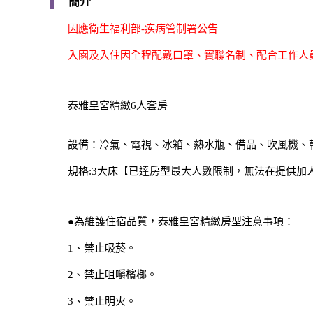
簡介
因應衛生福利部-疾病管制署公告
入園及入住因全程配戴口罩、實聯名制、配合工作人員
泰雅皇宮精緻6人套房
設備：冷氣、電視、冰箱、熱水瓶、備品、吹風機、
規格:3大床【已達房型最大人數限制，無法在提供加
●為維護住宿品質，泰雅皇宮精緻房型注意事項：
1、禁止吸菸。
2、禁止咀嚼檳榔。
3、禁止明火。