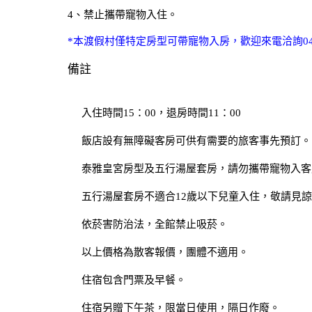
4、禁止攜帶寵物入住。
*本渡假村僅特定房型可帶寵物入房，歡迎來電洽詢049-2
備註
入住時間15：00，退房時間11：00
飯店設有無障礙客房可供有需要的旅客事先預訂。
泰雅皇宮房型及五行湯屋套房，請勿攜帶寵物入客
五行湯屋套房不適合12歲以下兒童入住，敬請見
依菸害防治法，全館禁止吸菸。
以上價格為散客報價，團體不適用。
住宿包含門票及早餐。
住宿另贈下午茶，限當日使用，隔日作廢。