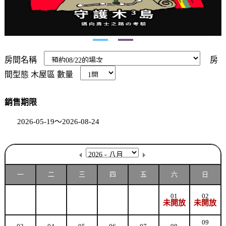
房間名稱
房
間型態
木屋區
數量
銷售期限
2026-05-19～2026-08-24
一
二
三
四
五
六
日
01
02
未開放
未開放
09