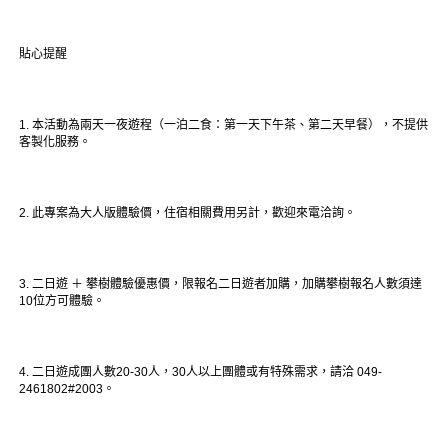
貼心提醒
1. 本活動為兩天一夜遊程（一泊二食：第一天下午茶、第二天早餐），不提供
客製化服務。
2. 此專案為大人版體驗價，住宿相關費用另計，歡迎來電洽詢。
3. 二日遊 ＋ 攀樹體驗優惠價，限報名二日遊者加購，加購攀樹報名人數須達
10位方可體驗。
4. 二日遊成團人數20-30人，30人以上團體或有特殊需求，請洽 049-
2461802#2003。