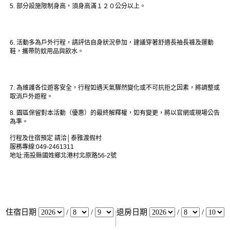
5. 部分設施限制身高，須身高滿１２０公分以上。
6. 活動多為戶外行程，請評估自身狀況參加，建議穿著舒適長袖長褲及運動
鞋，攜帶防蚊用品與飲水。
7. 為維護各位遊客安全，行程如遇天氣驟然變化或不可抗拒之因素，將調整或
取消戶外遊程。
8. 園區保留對本活動（優惠）的最終解釋權，如有變更，將以官網或現場公告
為準。
行程及住宿預定 請洽│泰雅渡假村
服務專線:049-2461311
地址:南投縣國姓鄉北港村北原路56-2號
住宿日期
/
/
退房日期
/
/