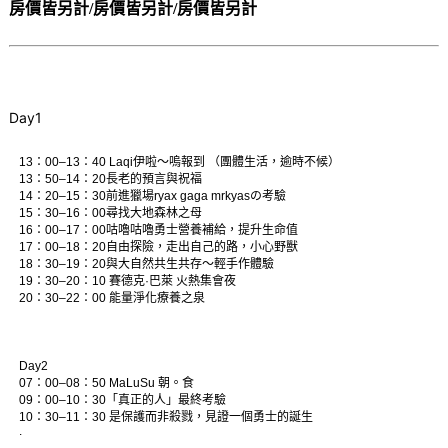
房價皆另計/房價皆另計/房價皆另計
Day1
13：00–13：40 Laqi伊啦～嗚報到 （團體生活，逾時不候） 
13：50–14：20長老的預言與祝福
14：20–15：30前進獵場ryax gaga mrkyasの考驗
15：30–16：00尋找大地森林之母
16：00–17：00咕嚕咕嚕勇士營養補給，提升生命值
17：00–18：20自由探險，走出自己的路，小心野獸
18：30–19：20與大自然共生共存～輕手作體驗
19：30–20：10 賽德克·巴萊 火熱集會夜
20：30–22：00 能量淨化療養之泉
Day2
07：00–08：50 MaLuSu 朝。食
09：00–10：30「真正的人」最終考驗
10：30–11：30 是保護而非殺戮，見證一個勇士的誕生
.