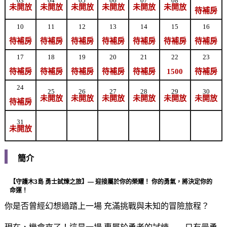
03
04
05
06
07
08
未開放
未開放
未開放
未開放
未開放
未開放
待補房
10
11
12
13
14
15
16
待補房
待補房
待補房
待補房
待補房
待補房
待補房
17
18
19
20
21
22
23
待補房
待補房
待補房
待補房
待補房
1500
待補房
24
25
26
27
28
29
30
未開放
未開放
未開放
未開放
未開放
未開放
待補房
31
未開放
簡介
【守護木3島
 勇士試煉之旅】— 迎接屬於你的榮耀！
 你的勇氣，將決定你的
命運！ 
你是否曾經幻想過踏上一場 充滿挑戰與未知的冒險旅程？