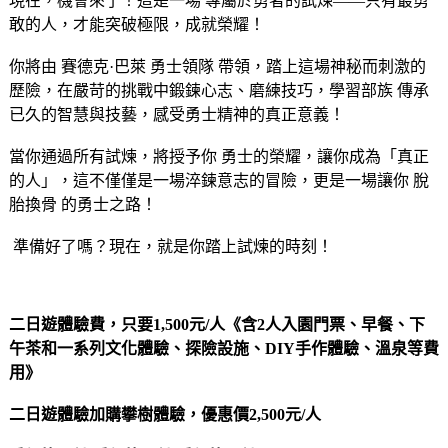
現在，機會來了！這是一場 專屬於勇者的試煉——只有最勇
敢的人，才能突破極限，成就榮耀！
你將由 賽德克·巴萊 勇士領隊 帶領，踏上這場神秘而刺激的
歷險，在嚴苛的挑戰中鍛鍊心志、磨練技巧，學習部族 傳承
已久的智慧與技藝，感受勇士精神的真正意義！
當你通過所有試煉，將授予你 勇士的榮耀，讓你成為「真正
的人」，這不僅僅是一場淬鍊意志的冒險，更是一場讓你 脫
胎換骨 的勇士之路！
 準備好了嗎？現在，就是你踏上試煉的時刻！ 
二日遊體驗費，只要1,500元/人
《含2人入園門票、早餐、下
午茶和一系列文化體驗、探險設施、DIY手作體驗、溫泉等費
用》
二日遊體驗加購攀樹體驗，優惠價2,500元/人