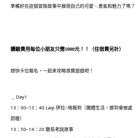
準備好在這個冒險故事中展現自己的可愛、勇氣和魅力了嗎？
體驗費用每位小朋友只需1000元！！（住宿費另計）
趕快卡位報名，一起來攻略尋寶遊戲吧！
Day1
13：00–13：40 Laqi 伊拉~嗚報到（團體生活，遲到會被處
罰喔）
13：50–14：20 聽長老說故事