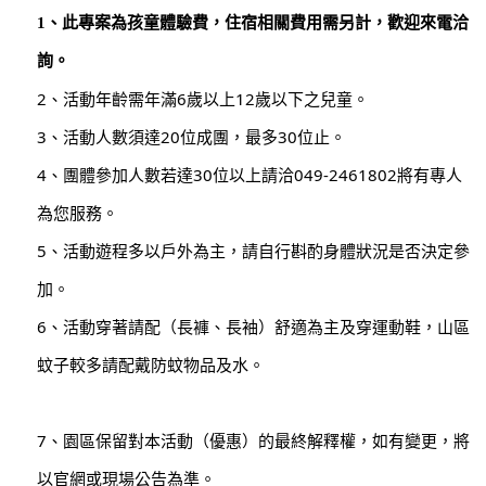
1、此專案為孩童體驗費，住宿相關費用需另計，歡迎來電洽
詢。
2、活動年齡需年滿6歲以上12歲以下之兒童。
3、活動人數須達20位成團，最多30位止。
4、團體參加人數若達30位以上請洽049-2461802將有專人
為您服務。
5、活動遊程多以戶外為主，請自行斟酌身體狀況是否決定參
加。
6、活動穿著請配（長褲、長袖）舒適為主及穿運動鞋，山區
蚊子較多請配戴防蚊物品及水。
7、園區保留對本活動（優惠）的最終解釋權，如有變更，將
以官網或現場公告為準。