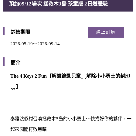
預約09/12場次 拯救木3島 孩童版 2日遊體驗
銷售期限
線上訂房
2026-05-19～2026-09-14
簡介
The 4 Keys 2 Fun【解鎖鑰匙兒童
解除小小勇士的封印
】
泰雅渡假村召喚拯救木3島的小小勇士～快找好你的夥伴，一
起來闖關打敗黑暗