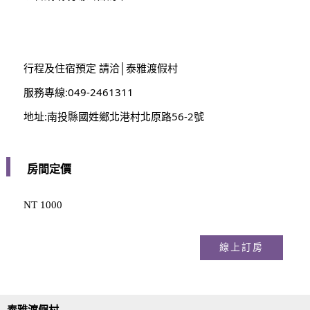
行程及住宿預定 請洽│泰雅渡假村
服務專線:049-2461311
地址:南投縣國姓鄉北港村北原路56-2號
房間定價
NT 1000
線上訂房
泰雅渡假村